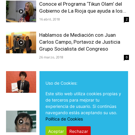
Conoce el Programa ‘Tikun Olam’ del
Gobierno de La Rioja que ayuda a los...
16 abril, 2018
2
Hablamos de Mediación con Juan
Carlos Campo, Portavoz de Justicia
Grupo Socialista del Congreso
26 marzo, 2018
0
Josemi Valle completa su trilogía
“Existencias al unísono” con su nuevo
Uso de Cookies:
libro
Este sitio web utiliza cookies propias y
20 marzo, 2018
0
de terceros para mejorar tu
experiencia de usuario. Si continúas
navegando estás aceptando su uso.
Entrevista a Santiago Madrid Liras:
Política de Cookies
“Mediación Motivacional”
19 marzo, 2018
0
Aceptar
Rechazar