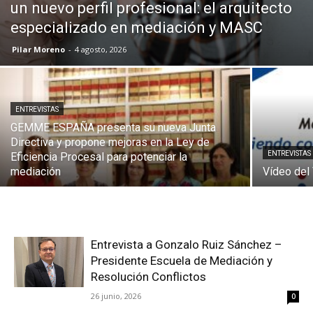
un nuevo perfil profesional: el arquitecto
especializado en mediación y MASC
Pilar Moreno
-
4 agosto, 2026
ENTREVISTAS
GEMME ESPAÑA presenta su nueva Junta
Directiva y propone mejoras en la Ley de
ENTREVISTAS
Eficiencia Procesal para potenciar la
mediación
Vídeo del
Entrevista a Gonzalo Ruiz Sánchez –
Presidente Escuela de Mediación y
Resolución Conflictos
26 junio, 2026
0