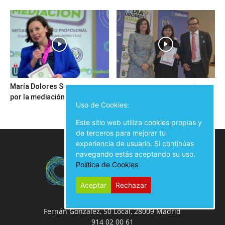
María Dolores Seijo trabaja
Ansel Guillamat Rubio: “Hay
por la mediación en Galicia
que procurar un cambio hacia
Uso de Cookies:
una sociedad...
Este sitio web utiliza cookies propias y
de terceros para mejorar tu
experiencia de usuario. Si continúas
navegando estás aceptando su uso.
Política de Cookies
Aceptar
Rechazar
Fernán González, 50 Local, 28009 Madrid
914 02 00 61