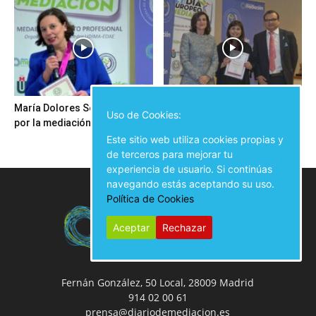
María Dolores Seijo trabaja
Ansel Guillamat Rubio: “Hay
Uso de Cookies:
por la mediación en Galicia
que procurar un cambio hacia
una sociedad...
Este sitio web utiliza cookies propias y
de terceros para mejorar tu
experiencia de usuario. Si continúas
navegando estás aceptando su uso.
Política de Cookies
Aceptar
Rechazar
Fernán González, 50 Local, 28009 Madrid
914 02 00 61
prensa@diariodemediacion.es