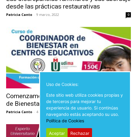
desde las prácticas restaurativas
Patricia Canto
-
9 marzo, 2022
0
Uso de Cookies:
Este sitio web utiliza cookies propias y
Comenzamos con el Curso de Coordinación
de terceros para mejorar tu
de Bienestar en Centros Educativos
experiencia de usuario. Si continúas
Patricia Canto
-
4 marzo, 2022
0
navegando estás aceptando su uso.
Política de Cookies
Aceptar
Rechazar