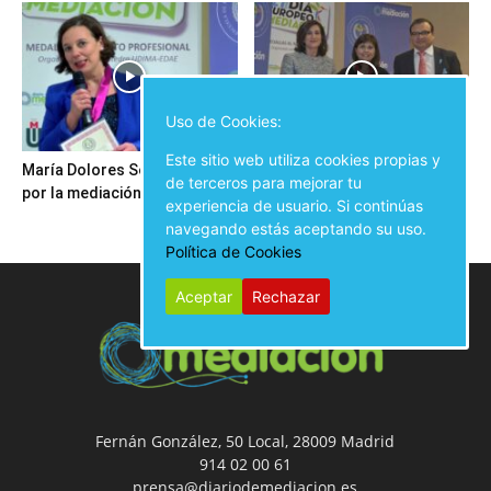
Uso de Cookies:
Este sitio web utiliza cookies propias y
María Dolores Seijo trabaja
Ansel Guillamat Rubio: “Hay
de terceros para mejorar tu
por la mediación en Galicia
que procurar un cambio hacia
experiencia de usuario. Si continúas
una sociedad...
navegando estás aceptando su uso.
Política de Cookies
Aceptar
Rechazar
Fernán González, 50 Local, 28009 Madrid
914 02 00 61
prensa@diariodemediacion.es