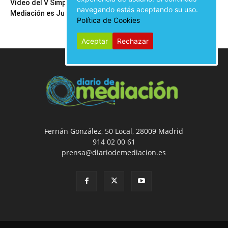
Vídeo del V Simposio
Inauguración del V Simposio
navegando estás aceptando su uso.
Mediación es Justicia
Mediación es Justicia
Política de Cookies
Aceptar
Rechazar
Fernán González, 50 Local, 28009 Madrid
914 02 00 61
prensa@diariodemediacion.es