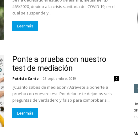
Se ha decretado el estado de alarma, mediante RD
Mediación
463/2020, debido a la crisis sanitaria del COVID 19, en el
cual se suspende y...
Leer más
Ponte a prueba con nuestro
test de mediación
Patricia Canto
-
23 septiembre, 2019
0
¿Cuánto sabes de mediación? Atrévete a ponerte a
prueba con nuestro test Por delante te dejamos seis
preguntas de verdadero y falso para comprobar si...
Jo
pr
Leer más
16
Ma