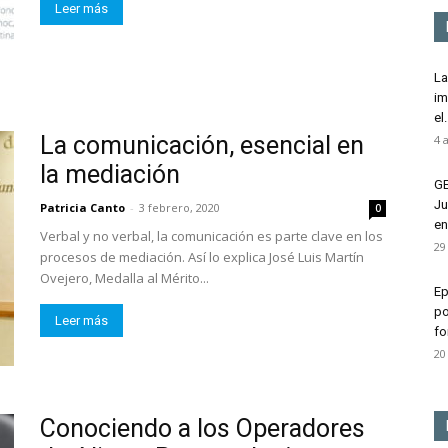
Leer más
La
im
el.
La comunicación, esencial en
4 
la mediación
GE
Ju
Patricia Canto
-
3 febrero, 2020
0
en.
Verbal y no verbal, la comunicación es parte clave en los
29
procesos de mediación. Así lo explica José Luis Martín
Ovejero, Medalla al Mérito...
Ep
po
Leer más
fo
20
Conociendo a los Operadores