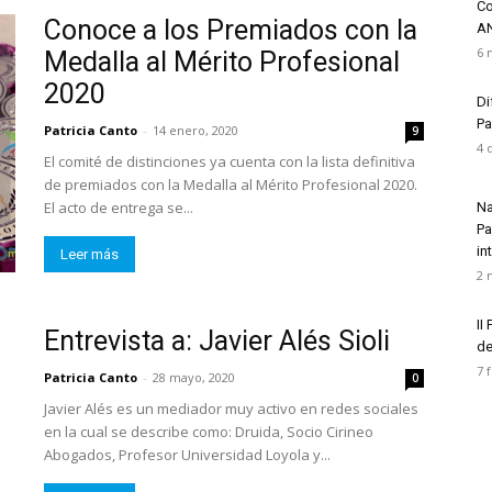
Co
Conoce a los Premiados con la
A
6 
Medalla al Mérito Profesional
2020
Di
Pa
Patricia Canto
-
14 enero, 2020
9
4 
El comité de distinciones ya cuenta con la lista definitiva
de premiados con la Medalla al Mérito Profesional 2020.
El acto de entrega se...
Na
Pa
in
Leer más
2 
II
Entrevista a: Javier Alés Sioli
de
7 
Patricia Canto
-
28 mayo, 2020
0
Javier Alés es un mediador muy activo en redes sociales
en la cual se describe como: Druida, Socio Cirineo
Abogados, Profesor Universidad Loyola y...