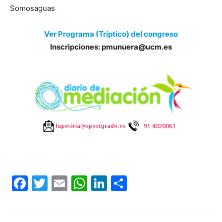
Somosaguas
Ver Programa (Tríptico) del congreso
Inscripciones: pmunuera@ucm.es
Facebook
Twitter
Email
WhatsApp
LinkedIn
Compartir