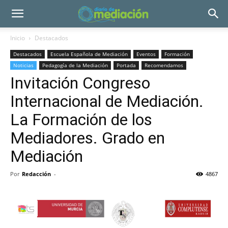
Inicio
Destacados
Destacados
Escuela Española de Mediación
Eventos
Formación
Noticias
Pedagogía de la Mediación
Portada
Recomendamos
Invitación Congreso
Internacional de Mediación.
La Formación de los
Mediadores. Grado en
Mediación
Por
Redacción
-
4867