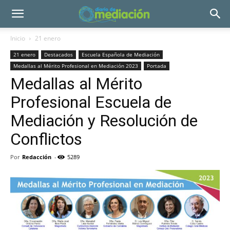
Inicio
21 enero
21 enero
Destacados
Escuela Española de Mediación
Medallas al Mérito Profesional en Mediación 2023
Portada
Medallas al Mérito
Profesional Escuela de
Mediación y Resolución de
Conflictos
Por
Redacción
-
5289