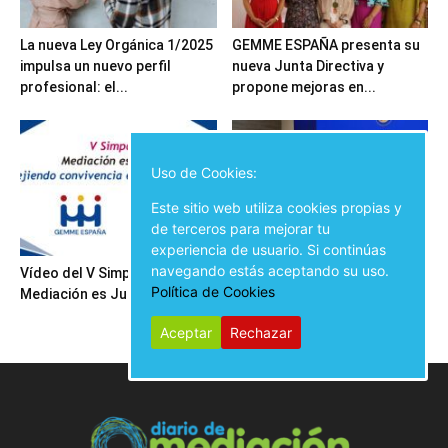
La nueva Ley Orgánica 1/2025
GEMME ESPAÑA presenta su
impulsa un nuevo perfil
nueva Junta Directiva y
profesional: el...
propone mejoras en...
Uso de Cookies:
Este sitio web utiliza cookies propias y
de terceros para mejorar tu
experiencia de usuario. Si continúas
navegando estás aceptando su uso.
Vídeo del V Simposio
Inauguración del V Simposio
Política de Cookies
Mediación es Justicia
Mediación es Justicia
Aceptar
Rechazar