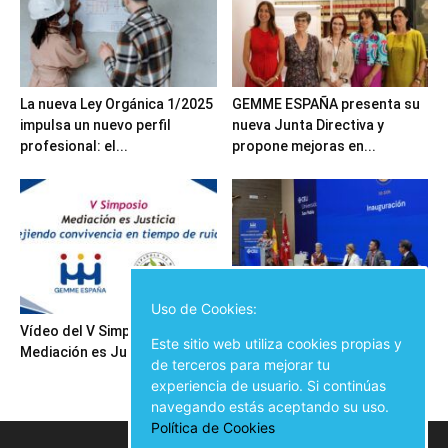
La nueva Ley Orgánica 1/2025
GEMME ESPAÑA presenta su
impulsa un nuevo perfil
nueva Junta Directiva y
profesional: el...
propone mejoras en...
Uso de Cookies:
Vídeo del V Simposio
Inauguración del V Simposio
Este sitio web utiliza cookies propias y
Mediación es Justicia
Mediación es Justicia
de terceros para mejorar tu
experiencia de usuario. Si continúas
navegando estás aceptando su uso.
Política de Cookies