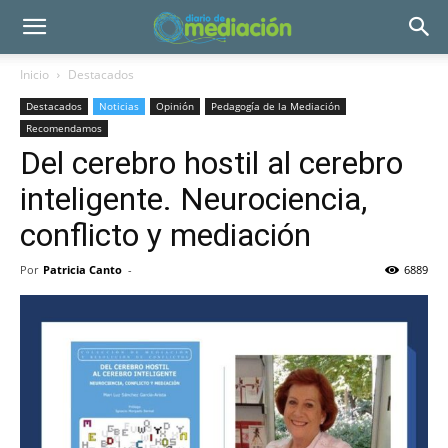
Inicio
Destacados
Destacados
Noticias
Opinión
Pedagogía de la Mediación
Recomendamos
Del cerebro hostil al cerebro
inteligente. Neurociencia,
conflicto y mediación
Por
Patricia Canto
-
6889