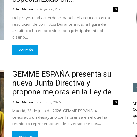
Mediación
Pilar Moreno
-
4 agosto, 2026
0
Del proyecto al acuerdo: el papel del arquitecto en la
resolución de conflictos Durante años, la figura del
arquitecto ha estado vinculada principalmente al
diseño,...
Leer más
GEMME ESPAÑA presenta su
nueva Junta Directiva y
propone mejoras en la Ley de...
Pilar Moreno
-
29 julio, 2026
0
Mª
Co
Madrid, 28 de julio de 2026. GEMME ESPAÑA ha
qu
celebrado un desayuno con la prensa en el que ha
9 
reunido a representantes de diversos medios...
La
Leer más