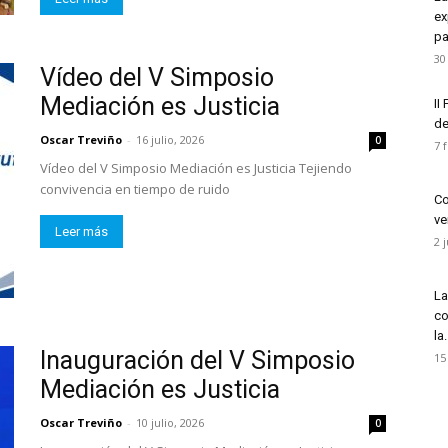
ex
pa
30
Vídeo del V Simposio
Mediación es Justicia
II
de
Oscar Treviño
-
16 julio, 2026
0
7 
Vídeo del V Simposio Mediación es Justicia Tejiendo
convivencia en tiempo de ruido
Co
ve
Leer más
2 
La
co
la.
Inauguración del V Simposio
15
Mediación es Justicia
Oscar Treviño
-
10 julio, 2026
0