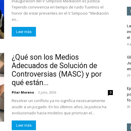
Inauguración del V Simposio Mediación es Justicia
Tejiendo convivencia en tiempo de ruido Tuvimos el
honor de estar presentes en el V Simposio "Mediación
es...
La
Leer más
im
el.
4 
¿Qué son los Medios
GE
Ju
Adecuados de Solución de
en.
Controversias (MASC) y por
29
qué están...
Ep
Pilar Moreno
-
3 julio, 2026
0
po
Resolver un conflicto ya no significa necesariamente
fo
acudir a un juzgado. En los últimos años, la justicia ha
20
evolucionado hacia modelos que priorizan el...
Leer más