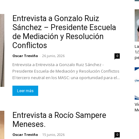
Entrevista a Gonzalo Ruiz
Sánchez – Presidente Escuela
de Mediación y Resolución
Conflictos
La
1/
Oscar Treviño
-
26 junio, 2026
0
pe
Entrevista a Entrevista a Gonzalo Ruiz Sánchez -
Presidente Escuela de Mediación y Resolución Conflictos
El tercero neutral en los MASC: una oportunidad para el...
Leer más
Ví
Me
Entrevista a Rocío Sampere
Meneses.
Oscar Treviño
-
15 junio, 2026
0