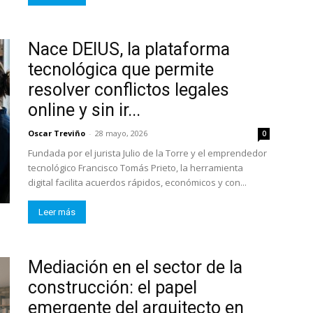
Nace DEIUS, la plataforma
tecnológica que permite
resolver conflictos legales
online y sin ir...
Oscar Treviño
-
28 mayo, 2026
0
Fundada por el jurista Julio de la Torre y el emprendedor
tecnológico Francisco Tomás Prieto, la herramienta
digital facilita acuerdos rápidos, económicos y con...
Leer más
Mediación en el sector de la
construcción: el papel
emergente del arquitecto en