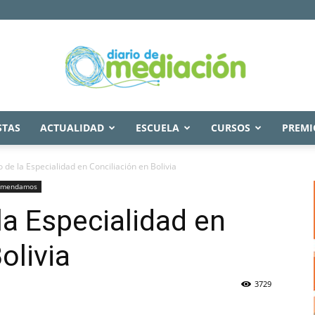
STAS
ACTUALIDAD
ESCUELA
CURSOS
PREMI
Diario
de la Especialidad en Conciliación en Bolivia
omendamos
a Especialidad en
de
olivia
3729