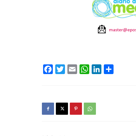
Facebook
Twitter
Email
WhatsAp
LinkedI
Comp