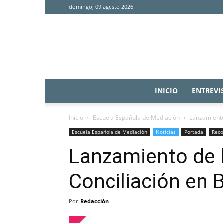
domingo, 09 agosto 2026
INICIO
ENTREVI
Inicio
Escuela Española de Mediación
Lanzamiento 
Escuela Española de Mediación
Noticias
Portada
Rec
Lanzamiento de l
Conciliación en B
Por
Redacción
-