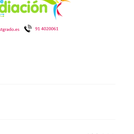
p
n
artir