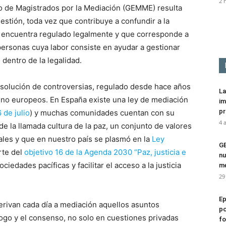
2 
o de Magistrados por la Mediación (GEMME) resulta
stión, toda vez que contribuye a confundir a la
e encuentra regulado legalmente y que corresponde a
personas cuya labor consiste en ayudar a gestionar
 dentro de la legalidad.
 solución de controversias, regulado desde hace años
La
no europeos. En España existe una ley de mediación
im
pr
 de julio
) y muchas comunidades cuentan con su
4 
e la llamada cultura de la paz, un conjunto de valores
ales y que en nuestro país se plasmó en la
Ley
G
rte del
objetivo 16 de la Agenda 2030 “Paz, justicia e
nu
ciedades pacíficas y facilitar el acceso a la justicia
me
29
Ep
erivan cada día a mediación aquellos asuntos
po
logo y el consenso, no solo en cuestiones privadas
fo