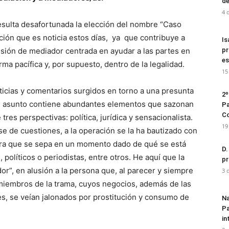
de
4 
esulta desafortunada la elección del nombre “Caso
ción que es noticia estos días, ya que contribuye a
Is
fesión de mediador centrada en ayudar a las partes en
pr
es
rma pacífica y, por supuesto, dentro de la legalidad.
15
ticias y comentarios surgidos en torno a una presunta
2º
. El asunto contiene abundantes elementos que sazonan
Pa
Co
res perspectivas: política, jurídica y sensacionalista.
19
e de cuestiones, a la operación se la ha bautizado con
ara que se sepa en un momento dado de qué se está
D.
 políticos o periodistas, entre otros. He aquí que la
pr
r”, en alusión a la persona que, al parecer y siempre
3 
miembros de la trama, cuyos negocios, además de las
s, se veían jalonados por prostitución y consumo de
Na
Pa
in