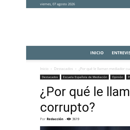
viernes, 07 agosto 2026
INICIO
ENTREVI
Inicio
Destacados
¿Por qué le llaman mediador cu
Destacados
Escuela Española de Mediación
Opinión
P
¿Por qué le lla
corrupto?
Por
Redacción
-
3619