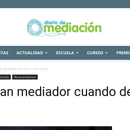
STAS
ACTUALIDAD
ESCUELA
CURSOS
PREMI
Diario
ando deberían decir corrupto?
ortada
Recomendamos
man mediador cuando de
de