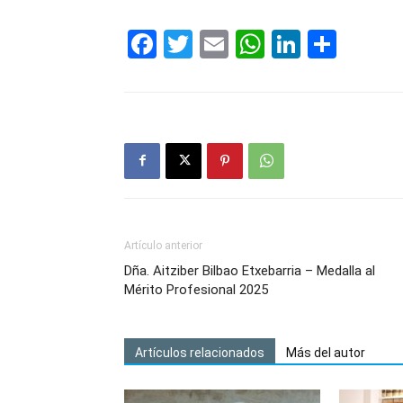
Facebook
Twitter
Email
WhatsAp
LinkedI
Comp
Artículo anterior
Dña. Aitziber Bilbao Etxebarria – Medalla al
Mérito Profesional 2025
Artículos relacionados
Más del autor