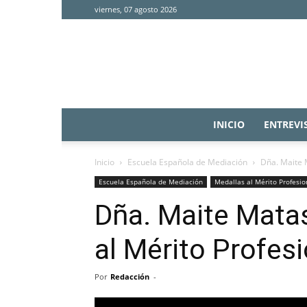
viernes, 07 agosto 2026
INICIO
ENTREVI
Inicio
Escuela Española de Mediación
Dña. Maite 
Escuela Española de Mediación
Medallas al Mérito Profesi
Dña. Maite Mata
al Mérito Profes
Por
Redacción
-