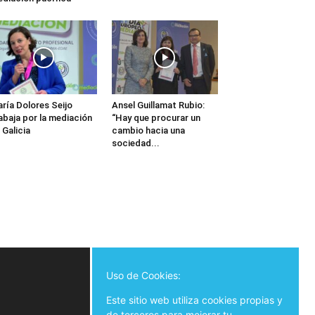
ría Dolores Seijo
Ansel Guillamat Rubio:
abaja por la mediación
“Hay que procurar un
 Galicia
cambio hacia una
sociedad...
Uso de Cookies:
Este sitio web utiliza cookies propias y
de terceros para mejorar tu