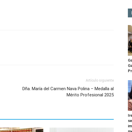
p
n
artir
Ga
Ga
Pr
Artículo siguiente
Dña. María del Carmen Nava Polina – Medalla al
Mérito Profesional 2025
Ir
se
im
me