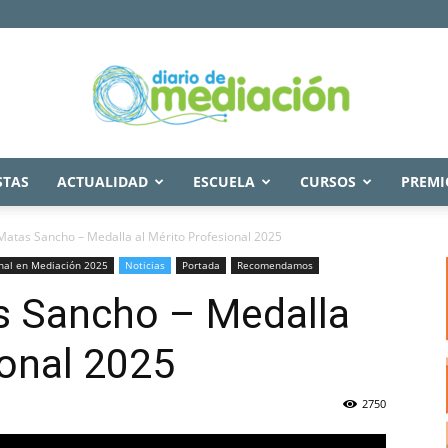
STAS
ACTUALIDAD
ESCUELA
CURSOS
PREMI
Diario
Matas Sancho – Medalla al Mérito Profesional 2025
onal en Mediación 2025
Noticias
Portada
Recomendamos
s Sancho – Medalla
de
ional 2025
2750