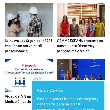
La nueva Ley Orgánica 1/2025
GEMME ESPAÑA presenta su
impulsa un nuevo perfil
nueva Junta Directiva y
profesional: el...
propone mejoras en...
Uso de Cookies:
Vídeo del V Simposio
Inauguración del V Simposio
Este sitio web utiliza cookies propias y
Mediación es Justicia
Mediación es Justicia
de terceros para mejorar tu
experiencia de usuario. Si continúas