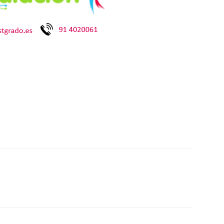
p
n
artir