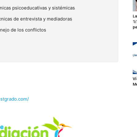
cnicas psicoeducativas y sistémicas
La
écnicas de entrevista y mediadoras
1/
pe
ejo de los conflictos
Ví
Me
ostgrado.com/