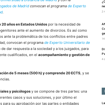
¿Q
ogados de Madrid
convocan el
programa
de Experto
ne
2 
ad
.
e 20 años en Estados Unidos
por la necesidad de
AN
Co
ogenitores ante el aumento de divorcios. Es así como
ge
 ante la problemática de los conflictos entre padres
14
dad, convocan el programa
de Experto Universitario de
 de dar respuesta a la sociedad y a los juzgados, para
Di
Pa
nte cualificados, en el
acompañamiento y gestión de
4 
ración de 5 meses (500 h) y comprende 20 ECTS
, y se
ncias.
iales y psicólogos
y se compone de tres partes: una
ferentes casos y sus soluciones, y por último el
es para su aprobación por las partes o entidades
La