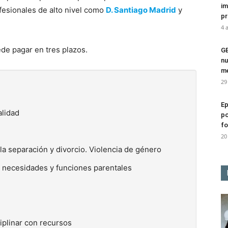
im
ofesionales de alto nivel como
D. Santiago Madrid
y
pr
4 
de pagar en tres plazos.
G
nu
me
29
Ep
alidad
po
fo
20
la separación y divorcio. Violencia de género
lo, necesidades y funciones parentales
iplinar con recursos