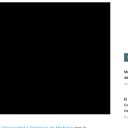
Mediación
Ma
de
4 
El
Co
to
8 
a
Universidad a Distancia de Madrid
y con la