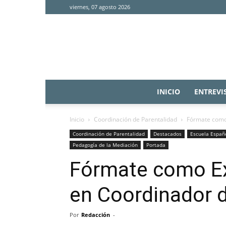
viernes, 07 agosto 2026
INICIO
ENTREVI
Inicio
Coordinación de Parentalidad
Fórmate como 
Coordinación de Parentalidad
Destacados
Escuela Españ
Pedagogía de la Mediación
Portada
Fórmate como Ex
en Coordinador d
Por
Redacción
-