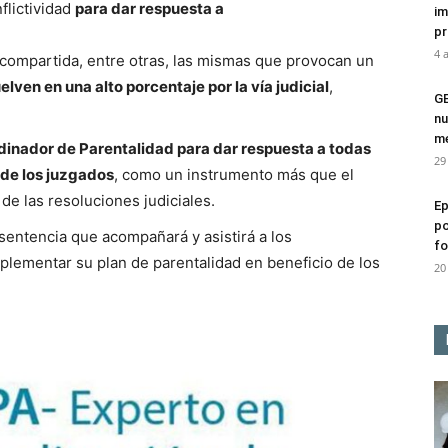
flictividad
para dar respuesta a
im
pr
4 
 compartida, entre otras, las mismas que provocan un
ven en una alto porcentaje por la vía judicial
,
G
nu
me
inador de Parentalidad para dar respuesta a todas
29
 de los juzgados
, como un instrumento más que el
de las resoluciones judiciales.
Ep
po
 sentencia que acompañará y asistirá a los
fo
mplementar su plan de parentalidad en beneficio de los
20