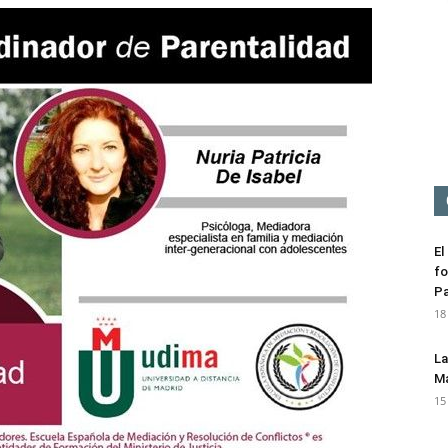
Mediación
El
fo
Pa
18
La
Ma
15