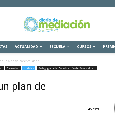
STAS
ACTUALIDAD
ESCUELA
CURSOS
PREMI
Diario
r un plan de parentalidad?
ón
Formación
Noticias
Pedagogía de la Coordinación de Parentalidad
un plan de
de
3372