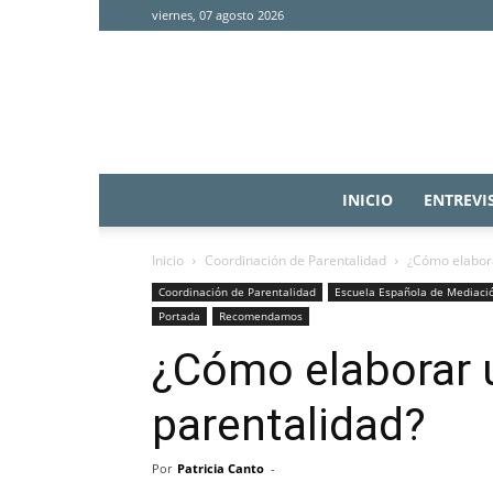
viernes, 07 agosto 2026
INICIO
ENTREVI
Inicio
Coordinación de Parentalidad
¿Cómo elabora
Coordinación de Parentalidad
Escuela Española de Mediaci
Portada
Recomendamos
¿Cómo elaborar 
parentalidad?
Por
Patricia Canto
-