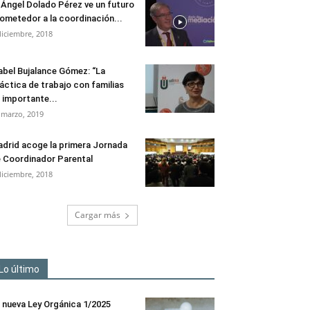
 Ángel Dolado Pérez ve un futuro
ometedor a la coordinación...
diciembre, 2018
abel Bujalance Gómez: “La
áctica de trabajo con familias
 importante...
 marzo, 2019
drid acoge la primera Jornada
 Coordinador Parental
diciembre, 2018
Cargar más
Lo último
 nueva Ley Orgánica 1/2025