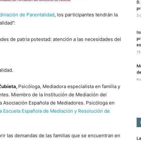
D.
pr
dinación de Parentalidad
, los participantes tendrán la
3 
lidad”:
Is
des de patria potestad: atención a las necesidades del
pr
es
15
Ma
lidad.
de
4 
 Zubieta,
Psicóloga, Mediadora especialista en familia y
tes. Miembro de la Institución de Mediación del
la Asociación Española de Mediadores. Psicóloga en
la Escuela Española de Mediación y Resolución de
rir las demandas de las familias que se encuentran en
La