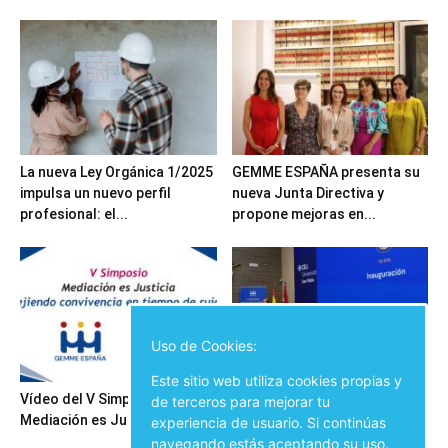
La nueva Ley Orgánica 1/2025
GEMME ESPAÑA presenta su
impulsa un nuevo perfil
nueva Junta Directiva y
profesional: el...
propone mejoras en...
Uso de Cookies:
Este sitio web utiliza cookies propias y
Vídeo del V Simposio
Inauguración del V Simposio
de terceros para mejorar tu
Mediación es Justicia
Mediación es Justicia
experiencia de usuario. Si continúas
navegando estás aceptando su uso.