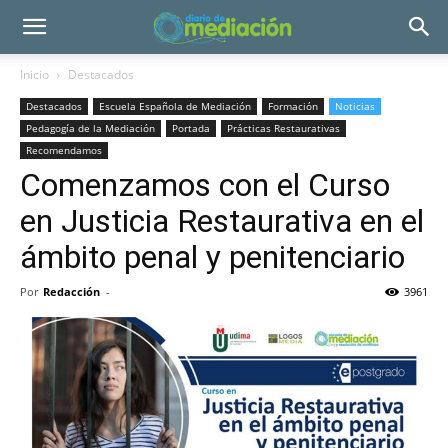
Inicio
Destacados
Destacados
Escuela Española de Mediación
Formación
Noticias
Pedagogía de la Mediación
Portada
Prácticas Restaurativas
Recomendamos
Comenzamos con el Curso
en Justicia Restaurativa en el
ámbito penal y penitenciario
Por
Redacción
-
3961