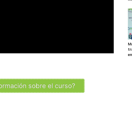
Ma
tr
en
ormación sobre el curso?
p
n
artir