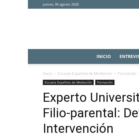
jueves, 06 agosto 2026
INICIO
ENTREVI
Inicio
Escuela Española de Mediación
Formación
Escuela Española de Mediación
Formación
Experto Universit
Filio-parental: D
Intervención