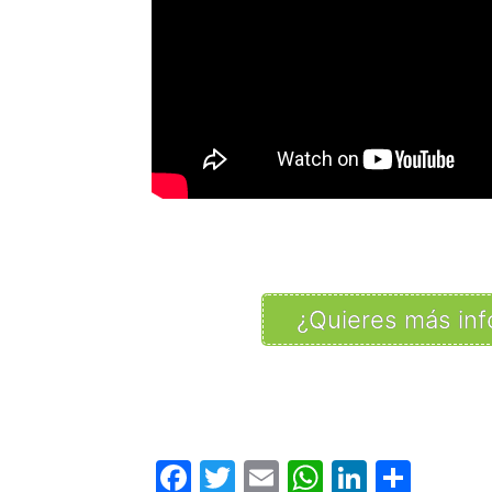
¿Quieres más inf
Facebook
Twitter
Email
WhatsAp
LinkedI
Comp