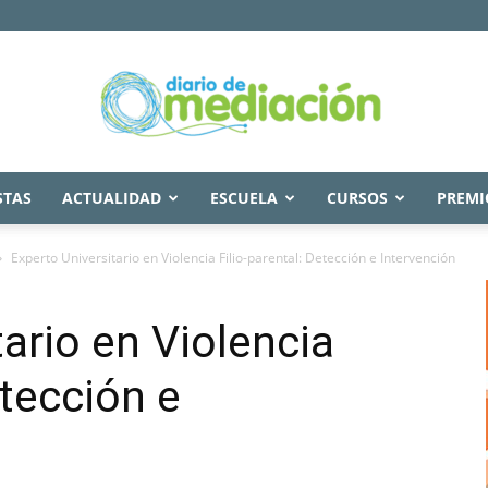
STAS
ACTUALIDAD
ESCUELA
CURSOS
PREMI
Diario
Experto Universitario en Violencia Filio-parental: Detección e Intervención
ario en Violencia
de
etección e