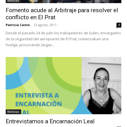
Noticias
Fomento acude al Arbitraje para resolver el
conflicto en El Prat
Patricia Canto
-
23 agosto, 2017
0
Desde el pasado 24 de julio los trabajadores de Eulen, encargados
de la seguridad del aeropuerto de El Prat, comenzaban una
huelga, provocando largas...
Noticias
Entrevistamos a Encarnación Leal