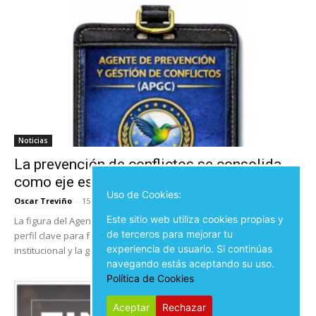
Noticias
La prevención de conflictos se consolida
como eje estratégico de la...
Uso de Cookies:
Oscar Treviño
-
15 enero, 2026
0
Este sitio web utiliza cookies propias y
La figura del Agente de Prevención de Conflictos emerge como un
de terceros para mejorar tu
perfil clave para fortalecer la cohesión social, la eficiencia
experiencia de usuario. Si continúas
institucional y la gobernanza...
navegando estás aceptando su uso.
Política de Cookies
Aceptar
Rechazar