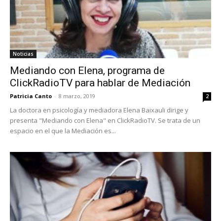
Noticias
Mediando con Elena, programa de
ClickRadioTV para hablar de Mediación
Patricia Canto
-
8 marzo, 2019
2
La doctora en psicología y mediadora Elena Baixauli dirige y
presenta "Mediando con Elena" en ClickRadioTV. Se trata de un
espacio en el que la Mediación es...