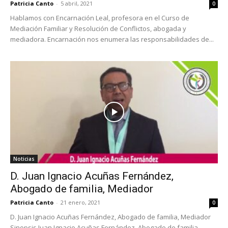
Patricia Canto
-
5 abril, 2021
0
Hablamos con Encarnación Leal, profesora en el Curso de
Mediación Familiar y Resolución de Conflictos, abogada y
mediadora. Encarnación nos enumera las responsabilidades de...
Noticias
D. Juan Ignacio Acuñas Fernández,
Abogado de familia, Mediador
Patricia Canto
-
21 enero, 2021
0
D. Juan Ignacio Acuñas Fernández, Abogado de familia, Mediador
Sinopsis Juan Ignacio Acuñas Fernández, Abogado de familia,