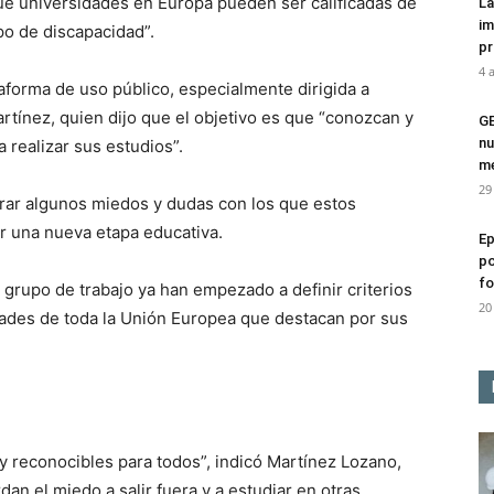
ué universidades en Europa pueden ser calificadas de
La
im
po de discapacidad”.
pr
4 
aforma de uso público, especialmente dirigida a
rtínez, quien dijo que el objetivo es que “conozcan y
G
nu
 realizar sus estudios”.
me
29
erar algunos miedos y dudas con los que estos
ar una nueva etapa educativa.
Ep
po
fo
 grupo de trabajo ya han empezado a definir criterios
20
dades de toda la Unión Europea que destacan por sus
y reconocibles para todos”, indicó Martínez Lozano,
an el miedo a salir fuera y a estudiar en otras