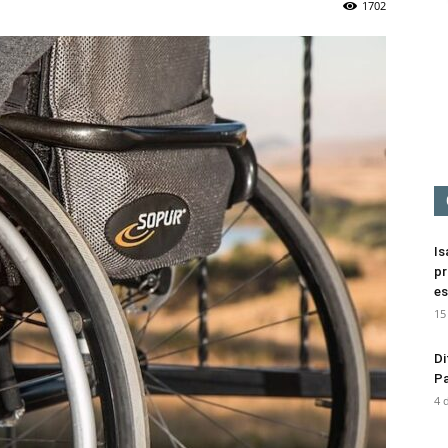
1702
Mediación
Is
pr
es
15
Di
Pa
4 