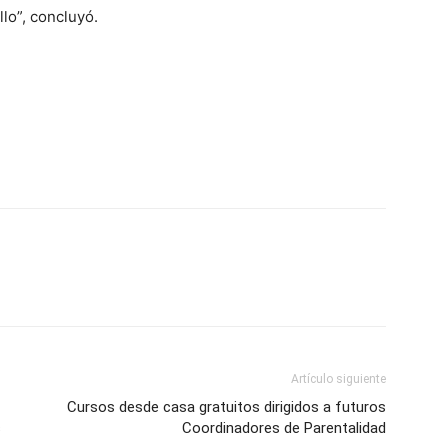
lo”, concluyó.
p
n
artir
Artículo siguiente
Cursos desde casa gratuitos dirigidos a futuros
s
Coordinadores de Parentalidad