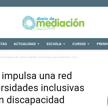
STAS
ACTUALIDAD
ESCUELA
CURSOS
PREMI
Diario
 europea de universidades inclusivas para alumnos con...
impulsa una red
de
rsidades inclusivas
n discapacidad