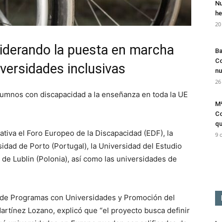
Nu
he
20
iderando la puesta en marcha
Ba
Co
versidades inclusivas
nu
26
 alumnos con discapacidad a la enseñanza en toda la UE
Mª
Co
qu
iativa el Foro Europeo de la Discapacidad (EDF), la
9 
sidad de Porto (Portugal), la Universidad del Estudio
ca de Lublin (Polonia), así como las universidades de
a de Programas con Universidades y Promoción del
rtínez Lozano, explicó que “el proyecto busca definir