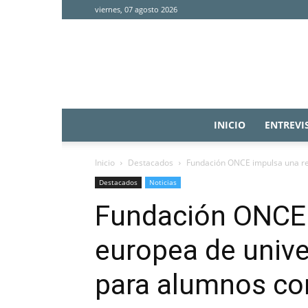
viernes, 07 agosto 2026
INICIO
ENTREVI
Inicio
Destacados
Fundación ONCE impulsa una red
Destacados
Noticias
Fundación ONCE 
europea de unive
para alumnos co