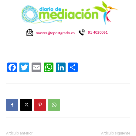
Facebook
Twitter
Email
WhatsApp
LinkedIn
Compartir
Artículo anterior
Artículo siguiente