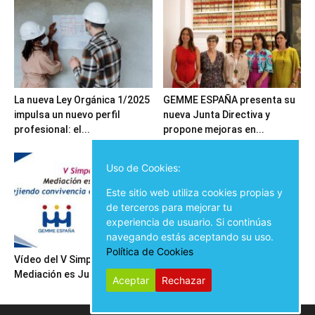
La nueva Ley Orgánica 1/2025
GEMME ESPAÑA presenta su
impulsa un nuevo perfil
nueva Junta Directiva y
profesional: el...
propone mejoras en...
Uso de Cookies:
Este sitio web utiliza cookies propias y
de terceros para mejorar tu
experiencia de usuario. Si continúas
navegando estás aceptando su uso.
Política de Cookies
Vídeo del V Simposio
Inauguración del V Simposio
Mediación es Justicia
Mediación es Justicia
Aceptar
Rechazar