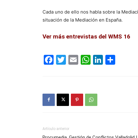
Cada uno de ello nos habla sobre la Media
situación de la Mediación en España.
Ver más entrevistas del WMS 16
Facebook
Twitter
Email
WhatsAp
LinkedI
Comp
Artículo anterior
Procumedia, Gestión de Conflictos Valladolid |