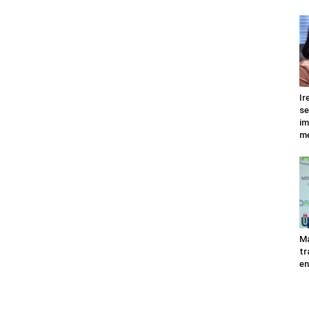
Ir
se
im
me
Ma
tr
en