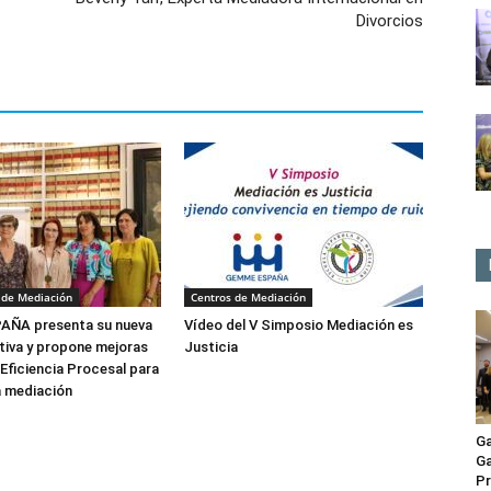
Divorcios
 de Mediación
Centros de Mediación
ÑA presenta su nueva
Vídeo del V Simposio Mediación es
tiva y propone mejoras
Justicia
 Eficiencia Procesal para
a mediación
Ga
Ga
Pr