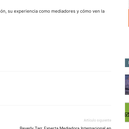
ción, su experiencia como mediadores y cómo ven la
p
n
artir
Artículo siguiente
Beverly Tarr, Experta Mediadora Internacional en