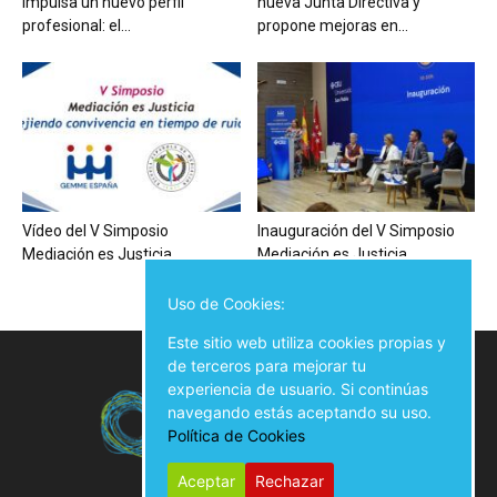
impulsa un nuevo perfil
nueva Junta Directiva y
profesional: el...
propone mejoras en...
Vídeo del V Simposio
Inauguración del V Simposio
Mediación es Justicia
Mediación es Justicia
Uso de Cookies:
Este sitio web utiliza cookies propias y
de terceros para mejorar tu
experiencia de usuario. Si continúas
navegando estás aceptando su uso.
Política de Cookies
Aceptar
Rechazar