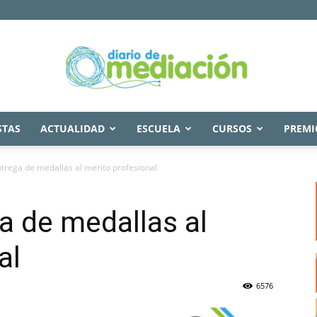
STAS
ACTUALIDAD
ESCUELA
CURSOS
PREMI
Diario
ntrega de medallas al merito profesional
ga de medallas al
de
al
6576