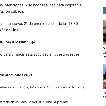
 intenciones, y se haga realidad para mejorar la
ración pública.
a, este jueves 21 de enero a partir de las 18:30
és del link:
outu.be/J0v3sanZ-Q4
Ga
Ga
para difundir esta actividad en vuestras redes
Pr
 de premiados 2021
lera de Justicia, Interior y Administración Pública.
Ir
se
im
trada de la Sala IV del Tribunal Supremo
me