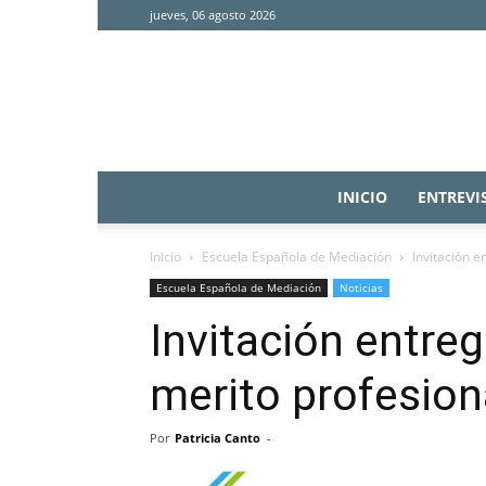
jueves, 06 agosto 2026
INICIO
ENTREVI
Inicio
Escuela Española de Mediación
Invitación e
Escuela Española de Mediación
Noticias
Invitación entre
merito profesion
Por
Patricia Canto
-