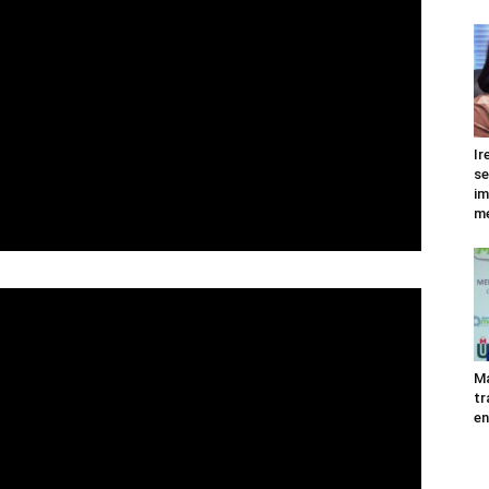
Ir
se
im
me
Ma
tr
en