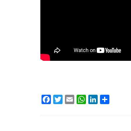
Facebook
Twitter
Email
WhatsAp
LinkedI
Comp