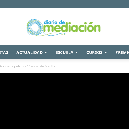
STAS
ACTUALIDAD
ESCUELA
CURSOS
PREMI
Diario
r de la película ‘7 años’ de Netflix
de