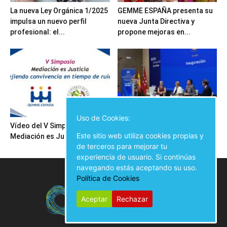
La nueva Ley Orgánica 1/2025
GEMME ESPAÑA presenta su
impulsa un nuevo perfil
nueva Junta Directiva y
profesional: el...
propone mejoras en...
Uso de Cookies:
Vídeo del V Simposio
Inauguración del V Simposio
Este sitio web utiliza cookies propias y
Mediación es Justicia
Mediación es Justicia
de terceros para mejorar tu
experiencia de usuario. Si continúas
navegando estás aceptando su uso.
Política de Cookies
Aceptar
Rechazar