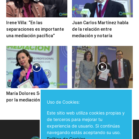
Irene Villa: “En las
Juan Carlos Martínez habla
separaciones es importante
de la relación entre
una mediación pacífica”
mediación y notaría
María Dolores Seijo trabaja
Ansel Guillamat Rubio: “Hay
por la mediación en Galicia
que procurar un cambio hacia
Uso de Cookies:
una sociedad...
Este sitio web utiliza cookies propias y
de terceros para mejorar tu
experiencia de usuario. Si continúas
navegando estás aceptando su uso.
Política de Cookies