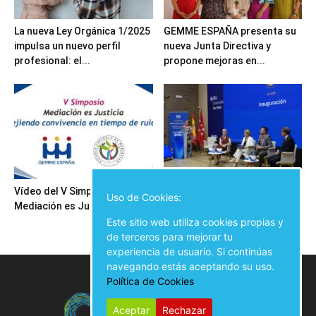
La nueva Ley Orgánica 1/2025
GEMME ESPAÑA presenta su
impulsa un nuevo perfil
nueva Junta Directiva y
profesional: el...
propone mejoras en...
Vídeo del V Simposio
Inauguración del V Simposio
Uso de Cookies:
Mediación es Justicia
Mediación es Justicia
Este sitio web utiliza cookies propias y
de terceros para mejorar tu
experiencia de usuario. Si continúas
navegando estás aceptando su uso.
Política de Cookies
Aceptar
Rechazar