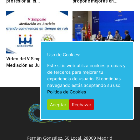
profesional: el...
propone mejoras en...
Uso de Cookies:
Vídeo del V Simposio
Inauguración del V Simposio
Este sitio web utiliza cookies propias y
Mediación es Justicia
Mediación es Justicia
de terceros para mejorar tu
experiencia de usuario. Si continúas
navegando estás aceptando su uso.
Política de Cookies
Aceptar
Rechazar
Fernán González, 50 Local, 28009 Madrid