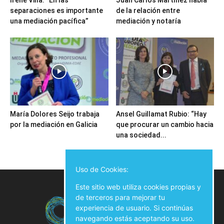
Irene Villa: “En las
Juan Carlos Martínez habla
separaciones es importante
de la relación entre
una mediación pacífica”
mediación y notaría
María Dolores Seijo trabaja
Ansel Guillamat Rubio: “Hay
por la mediación en Galicia
que procurar un cambio hacia
una sociedad...
Uso de Cookies:
Este sitio web utiliza cookies propias y
de terceros para mejorar tu
experiencia de usuario. Si continúas
navegando estás aceptando su uso.