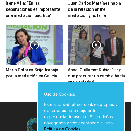
Irene Villa: “En las
Juan Carlos Martínez habla
separaciones es importante
de la relación entre
una mediación pacífica”
mediación y notaría
María Dolores Seijo trabaja
Ansel Guillamat Rubio: “Hay
por la mediación en Galicia
que procurar un cambio hacia
una sociedad...
Uso de Cookies:
Este sitio web utiliza cookies propias y
de terceros para mejorar tu
experiencia de usuario. Si continúas
navegando estás aceptando su uso.
Política de Cookies