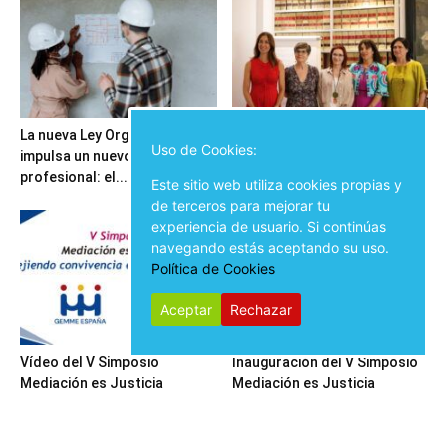
La nueva Ley Orgánica 1/2025
GEMME ESPAÑA presenta su
Uso de Cookies:
impulsa un nuevo perfil
nueva Junta Directiva y
profesional: el...
propone mejoras en...
Este sitio web utiliza cookies propias y
de terceros para mejorar tu
experiencia de usuario. Si continúas
navegando estás aceptando su uso.
Política de Cookies
Aceptar
Rechazar
Vídeo del V Simposio
Inauguración del V Simposio
Mediación es Justicia
Mediación es Justicia