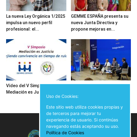
La nueva Ley Orgánica 1/2025
GEMME ESPAÑA presenta su
impulsa un nuevo perfil
nueva Junta Directiva y
profesional: el...
propone mejoras en...
Vídeo del V Simposio
Inauguración del V Simposio
Mediación es Justicia
Mediación es Justicia
Uso de Cookies:
Este sitio web utiliza cookies propias y
de terceros para mejorar tu
experiencia de usuario. Si continúas
navegando estás aceptando su uso.
Política de Cookies