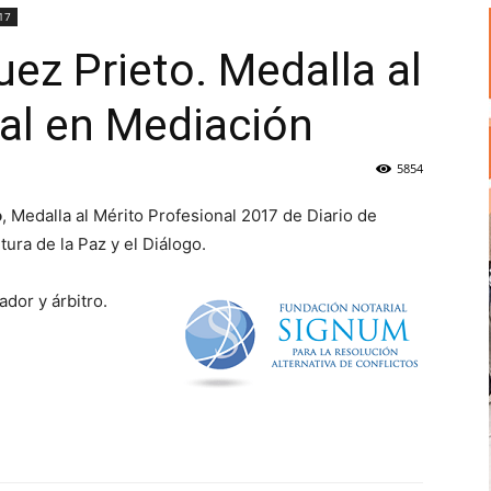
17
ez Prieto. Medalla al
al en Mediación
5854
o
, Medalla al Mérito Profesional 2017 de Diario de
tura de la Paz y el Diálogo.
dor y árbitro.
p
n
artir