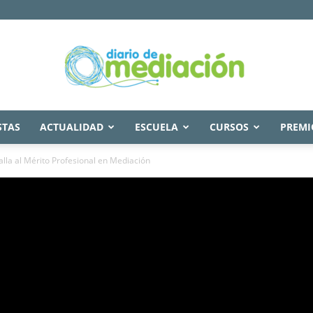
STAS
ACTUALIDAD
ESCUELA
CURSOS
PREMI
Diario
lla al Mérito Profesional en Mediación
de