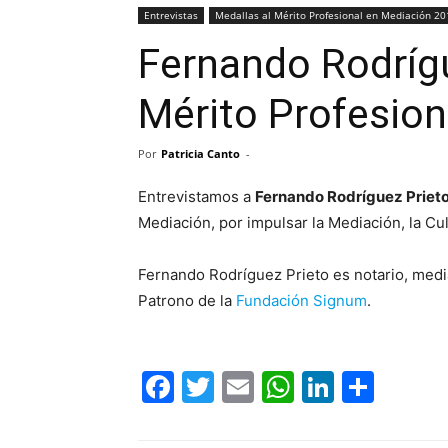
Entrevistas
Medallas al Mérito Profesional en Mediación 20
Fernando Rodrígu
Mérito Profesion
Por
Patricia Canto
-
Entrevistamos a
Fernando Rodríguez Priet
Mediación, por impulsar la Mediación, la Cul
Fernando Rodríguez Prieto es notario, media
Patrono de la
Fundación Signum
.
Facebook
Twitter
Email
WhatsAp
LinkedI
Comp