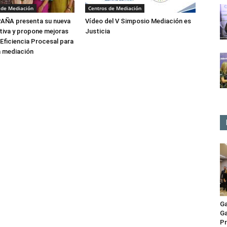
 de Mediación
Centros de Mediación
ÑA presenta su nueva
Vídeo del V Simposio Mediación es
tiva y propone mejoras
Justicia
 Eficiencia Procesal para
a mediación
Ga
Ga
Pr