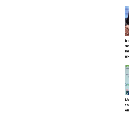
Ir
se
im
me
Ma
tr
en