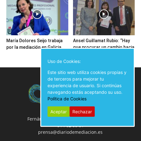
María Dolores Seijo trabaja
Ansel Guillamat Rubio: “Hay
por la mediación en Galicia
que procurar un cambio hacia
una sociedad...
Uso de Cookies:
Este sitio web utiliza cookies propias y
de terceros para mejorar tu
experiencia de usuario. Si continúas
navegando estás aceptando su uso.
Política de Cookies
Aceptar
Rechazar
Fernán González, 50 Local, 28009 Madrid
914 02 00 61
prensa@diariodemediacion.es