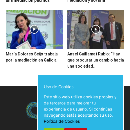
una mediación pacífica”
mediación y notaría
María Dolores Seijo trabaja
Ansel Guillamat Rubio: “Hay
por la mediación en Galicia
que procurar un cambio hacia
una sociedad...
Uso de Cookies:
Este sitio web utiliza cookies propias y
de terceros para mejorar tu
experiencia de usuario. Si continúas
navegando estás aceptando su uso.
Política de Cookies