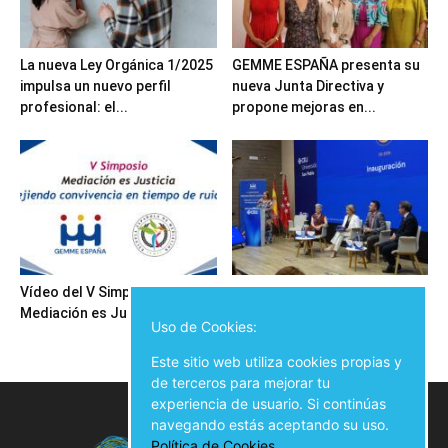
La nueva Ley Orgánica 1/2025
GEMME ESPAÑA presenta su
impulsa un nuevo perfil
nueva Junta Directiva y
profesional: el...
propone mejoras en...
Vídeo del V Simposio
Inauguración del V Simposio
Mediación es Justicia
Mediación es Justicia
Uso de Cookies:
Este sitio web utiliza cookies propias y
de terceros para mejorar tu
experiencia de usuario. Si continúas
navegando estás aceptando su uso.
Política de Cookies