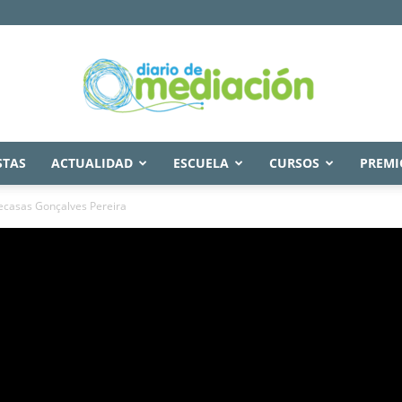
STAS
ACTUALIDAD
ESCUELA
CURSOS
PREMI
Diario
recasas Gonçalves Pereira
de