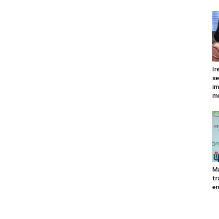
Ir
se
im
me
Ma
tr
en