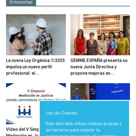
Entrevistas
La nueva Ley Orgánica 1/2025
GEMME ESPAÑA presenta su
impulsa un nuevo perfil
nueva Junta Directiva y
profesional: el...
propone mejoras en...
Uso de Cookies:
Este sitio web utiliza cookies propias y
Vídeo del V Simposio
Inauguración del V Simposio
de terceros para mejorar tu
Mediación es Justicia
Mediación es Justicia