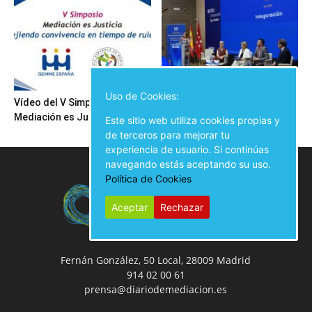
Uso de Cookies:
Vídeo del V Simposio
Inauguración del V Simposio
Mediación es Justicia
Mediación es Justicia
Este sitio web utiliza cookies propias y
de terceros para mejorar tu
experiencia de usuario. Si continúas
navegando estás aceptando su uso.
Política de Cookies
Aceptar
Rechazar
Fernán González, 50 Local, 28009 Madrid
914 02 00 61
prensa@diariodemediacion.es