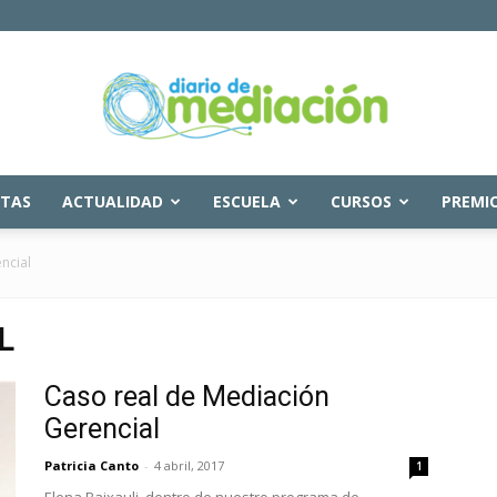
STAS
ACTUALIDAD
ESCUELA
CURSOS
PREMI
Diario
ncial
L
de
Caso real de Mediación
Gerencial
Patricia Canto
-
4 abril, 2017
1