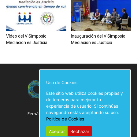
Vídeo del V Simposio
Inauguración del V Simposio
Mediación es Justicia
Mediación es Justicia
Uso de Cookies:
Este sitio web utiliza cookies propias y
de terceros para mejorar tu
experiencia de usuario. Si continúas
navegando estás aceptando su uso.
Fernán González, 50 Local, 28009 Madrid
Política de Cookies
914 02 00 61
prensa@diariodemediacion.es
Aceptar
Rechazar