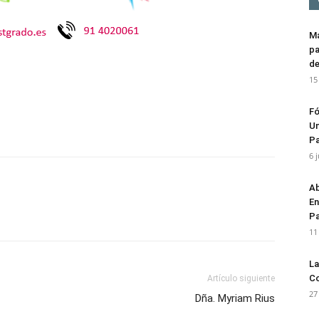
Má
pa
de
15
p
n
artir
Fó
Un
Pa
6 
Ab
En
Pa
11
La
Co
Artículo siguiente
27
Dña. Myriam Rius