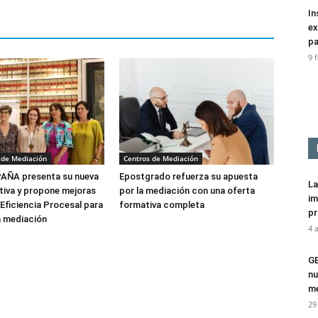
In
ex
pa
9 
 de Mediación
Centros de Mediación
ÑA presenta su nueva
Epostgrado refuerza su apuesta
La
tiva y propone mejoras
por la mediación con una oferta
im
 Eficiencia Procesal para
formativa completa
pr
a mediación
4 
G
nu
me
29