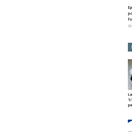
Ep
po
fo
20
La
1/
pe