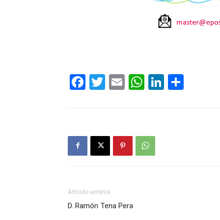
Facebook
Twitter
Email
WhatsAp
LinkedI
Comp
Artículo anterior
D. Ramón Tena Pera