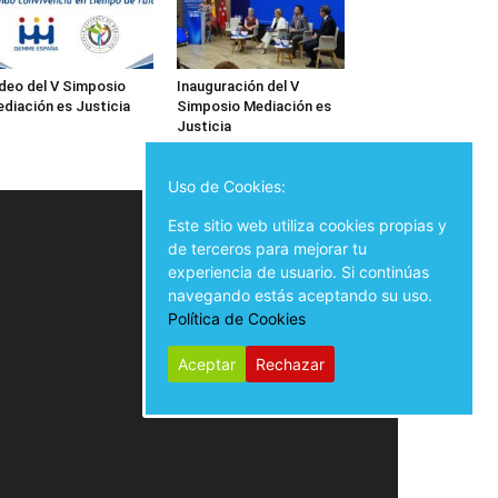
deo del V Simposio
Inauguración del V
diación es Justicia
Simposio Mediación es
Justicia
Uso de Cookies:
Este sitio web utiliza cookies propias y
de terceros para mejorar tu
experiencia de usuario. Si continúas
navegando estás aceptando su uso.
Política de Cookies
Aceptar
Rechazar