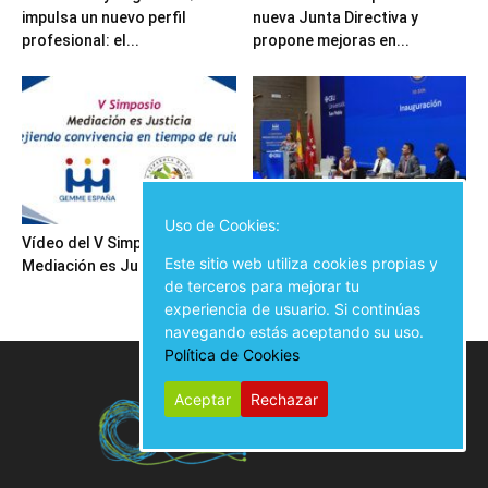
impulsa un nuevo perfil
nueva Junta Directiva y
profesional: el...
propone mejoras en...
Uso de Cookies:
Vídeo del V Simposio
Inauguración del V Simposio
Este sitio web utiliza cookies propias y
Mediación es Justicia
Mediación es Justicia
de terceros para mejorar tu
experiencia de usuario. Si continúas
navegando estás aceptando su uso.
Política de Cookies
Aceptar
Rechazar