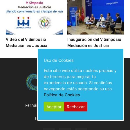
Vídeo del V Simposio
Inauguración del V Simposio
Mediación es Justicia
Mediación es Justicia
Uso de Cookies:
Este sitio web utiliza cookies propias y
de terceros para mejorar tu
experiencia de usuario. Si continúas
navegando estás aceptando su uso.
Política de Cookies
Fernán González, 50 Local, 28009 Madrid
Aceptar
Rechazar
914 02 00 61
prensa@diariodemediacion.es