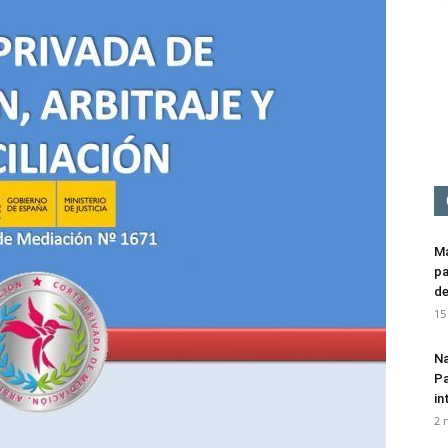
Mediación
Má
pa
de
15
Na
Pa
in
2 