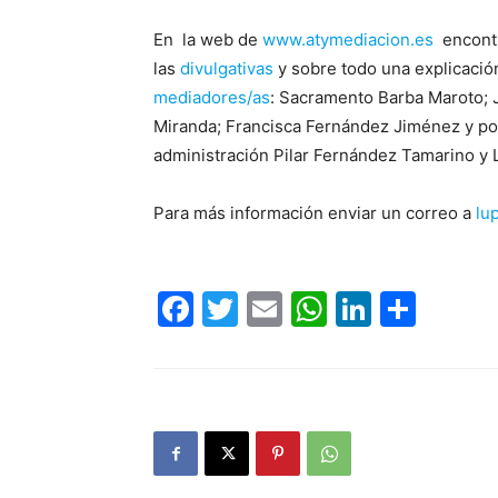
En la web de
www.atymediacion.es
encontr
las
divulgativas
y sobre todo una explicación
mediadores/as
: Sacramento Barba Maroto; J
Miranda; Francisca Fernández Jiménez y po
administración Pilar Fernández Tamarino y 
Para más información enviar un correo a
lu
Facebook
Twitter
Email
WhatsAp
LinkedI
Comp