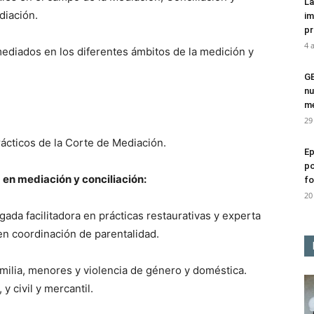
La
diación.
im
pr
4 
ediados en los diferentes ámbitos de la medición y
G
nu
me
29
ácticos de la Corte de Mediación.
Ep
po
 en mediación y conciliación:
fo
20
ada facilitadora en prácticas restaurativas y experta
en coordinación de parentalidad.
milia, menores y violencia de género y doméstica.
y civil y mercantil.