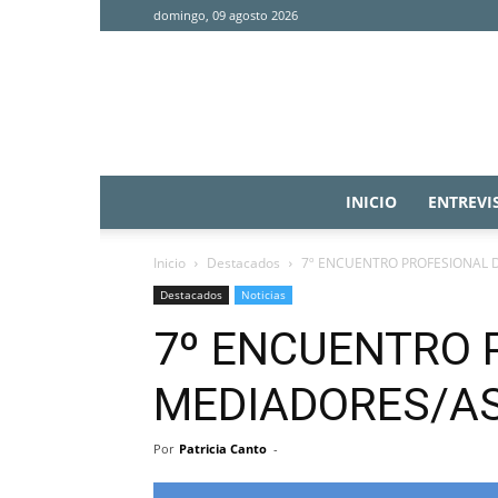
domingo, 09 agosto 2026
INICIO
ENTREVI
Inicio
Destacados
7º ENCUENTRO PROFESIONAL 
Destacados
Noticias
7º ENCUENTRO 
MEDIADORES/A
Por
Patricia Canto
-