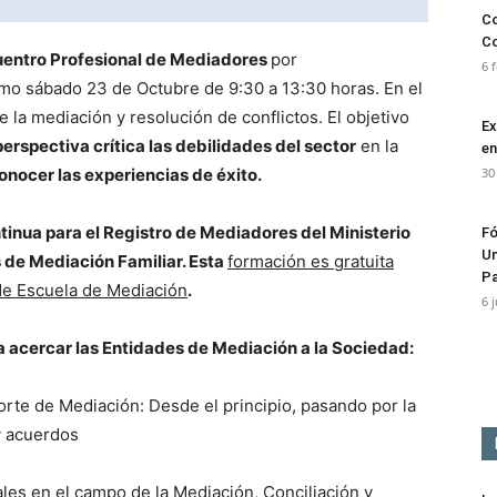
Co
C
uentro Profesional de Mediadores
por
6 
imo sábado 23 de Octubre de 9:30 a 13:30 horas. En el
 la mediación y resolución de conflictos. El objetivo
Ex
erspectiva crítica las debilidades del sector
en la
en
onocer las experiencias de éxito.
30
inua para el Registro de Mediadores del Ministerio
Fó
Un
 de Mediación Familiar. Esta
formación es gratuita
Pa
de Escuela de Mediación
.
6 
a acercar las Entidades de Mediación a la Sociedad:
rte de Mediación: Desde el principio, pasando por la
y acuerdos
ales en el campo de la Mediación, Conciliación y