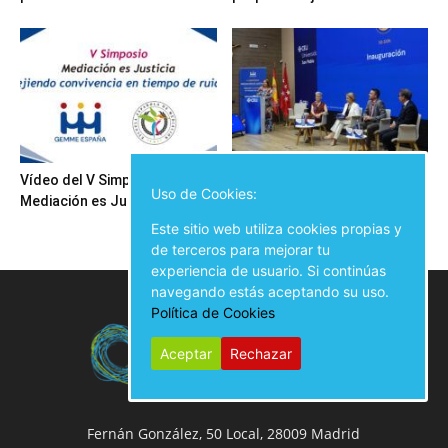
Vídeo del V Simposio
Inauguración del V Simposio
Uso de Cookies:
Mediación es Justicia
Mediación es Justicia
Este sitio web utiliza cookies propias y
de terceros para mejorar tu
experiencia de usuario. Si continúas
navegando estás aceptando su uso.
Política de Cookies
Aceptar
Rechazar
Fernán González, 50 Local, 28009 Madrid