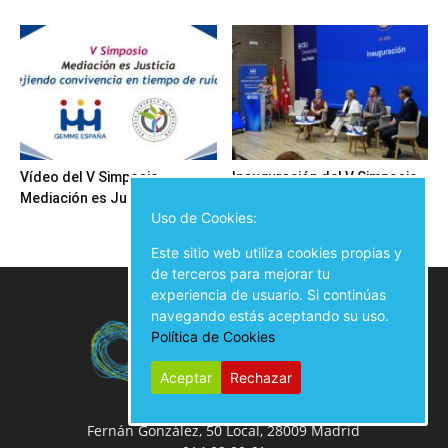
Vídeo del V Simposio
Inauguración del V Simposio
Mediación es Justicia
Mediación es Justicia
Uso de Cookies:
Este sitio web utiliza cookies propias y
de terceros para mejorar tu
experiencia de usuario. Si continúas
navegando estás aceptando su uso.
Política de Cookies
Aceptar
Rechazar
Fernán González, 50 Local, 28009 Madrid